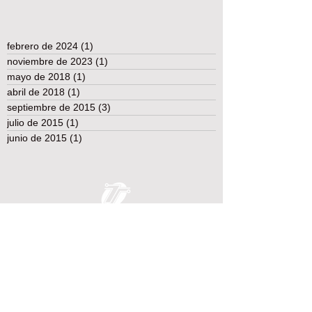
febrero de 2024
(1)
1 entrada
noviembre de 2023
(1)
1 entrada
mayo de 2018
(1)
1 entrada
abril de 2018
(1)
1 entrada
septiembre de 2015
(3)
3 entradas
julio de 2015
(1)
1 entrada
junio de 2015
(1)
1 entrada
TEST TECHNOLOGY TECNOLOGÍA DE
PRUEBA Y MEDICIÓN
Somos la clave en sus ideas de prueba y medición.
Comuníquese
con nosotros y le daremos una respuesta a
su problema rápidamente.