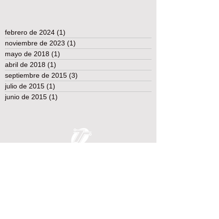
febrero de 2024
(1)
1 entrada
noviembre de 2023
(1)
1 entrada
mayo de 2018
(1)
1 entrada
abril de 2018
(1)
1 entrada
septiembre de 2015
(3)
3 entradas
julio de 2015
(1)
1 entrada
junio de 2015
(1)
1 entrada
TEST TECHNOLOGY TECNOLOGÍA DE
PRUEBA Y MEDICIÓN
Somos la clave en sus ideas de prueba y medición.
Comuníquese
con nosotros y le daremos una respuesta a
su problema rápidamente.