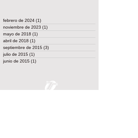
febrero de 2024
(1)
1 entrada
noviembre de 2023
(1)
1 entrada
mayo de 2018
(1)
1 entrada
abril de 2018
(1)
1 entrada
septiembre de 2015
(3)
3 entradas
julio de 2015
(1)
1 entrada
junio de 2015
(1)
1 entrada
TEST TECHNOLOGY TECNOLOGÍA DE
PRUEBA Y MEDICIÓN
Somos la clave en sus ideas de prueba y medición.
Comuníquese
con nosotros y le daremos una respuesta a
su problema rápidamente.