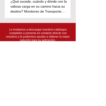
¿Qué sucede, cuándo y dónde con la
valiosa carga en su camino hacia su
destino? Monitoreo de Transporte:
Registrador de Datos con...
Lo invitamos a descargar nuestros catálogos
completos o ponerse en contacto directo con
nosotros y le podremos ayudar a obtener la mejor
solución para su aplicación.
Línea de productos 2025
TEST TECHNOLOGY TECNOLOGÍA DE
PRUEBA Y MEDICIÓN
Somos la clave en sus ideas de prueba y medición.
Comuníquese
con nosotros y le daremos una respuesta a
su problema rápidamente.